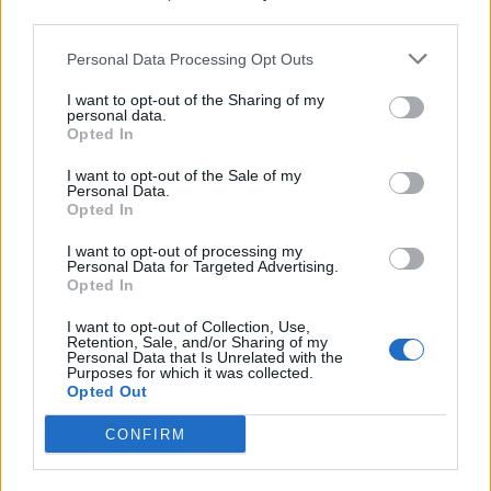
Crédit immédiat
third parties.
Personal Data Processing Opt Outs
Demandez jusqu’à 2.000€, ils arriveront instantanément
I want to opt-out of the Sharing of my
personal data.
Opted In
I want to opt-out of the Sale of my
Personal Data.
Opted In
Millions d’utilisateurs
I want to opt-out of processing my
Personal Data for Targeted Advertising.
Opted In
Des millions d’utilisateurs l’ont déjà demandé et obtenu
I want to opt-out of Collection, Use,
Retention, Sale, and/or Sharing of my
Personal Data that Is Unrelated with the
Purposes for which it was collected.
Opted Out
CONFIRM
Réponse immédiate