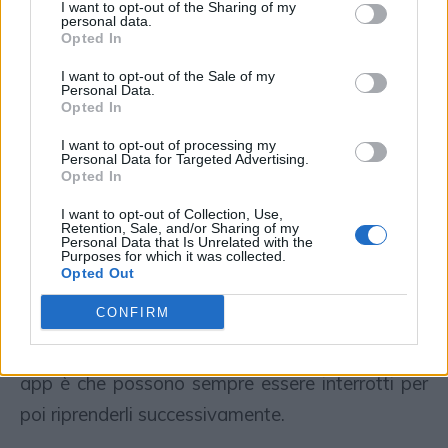
I want to opt-out of the Sharing of my
minimi da effettuare con regolarità e senza
personal data.
Opted In
obblighi imposti. Questi soldi vanno a confluire
I want to opt-out of the Sale of my
su un
fondo comune di investimento
,
Personal Data.
Opted In
selezionato in fase di costruzione del piano.
I want to opt-out of processing my
Personal Data for Targeted Advertising.
Ci sono poi anche app che consentono di
Opted In
gestire
piani individuali di risparmio
, che hanno il
I want to opt-out of Collection, Use,
vantaggio di avere il beneficio fiscale se
Retention, Sale, and/or Sharing of my
Personal Data that Is Unrelated with the
mantenuti per almeno cinque anni. Anche qui si
Purposes for which it was collected.
Opted Out
possono effettuare versamenti ricorrenti da
CONFIRM
costruire sulla base delle proprie disponibilità.
Tra i vantaggi di tutti questi piani proposti nelle
app è che possono sempre essere interrotti per
poi riprenderli successivamente.