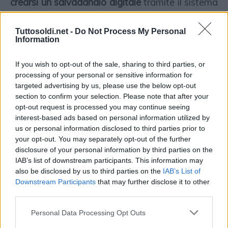
crearsi un salvadanaio digitale
tramite il sistema
del
cash back
, restituendo una percentuale di
Tuttosoldi.net -
Do Not Process My Personal
rimborso immediato che incrementa ogni volta
Information
che la si utilizza per effettuare pagamenti,.
Rimborso che può essere utilizzato come
If you wish to opt-out of the sale, sharing to third parties, or
processing of your personal or sensitive information for
salvadanaio o utilizzato per futuri acquisti. Da
targeted advertising by us, please use the below opt-out
tener conto che il cash back è attivo con gli
section to confirm your selection. Please note that after your
opt-out request is processed you may continue seeing
esercenti convenzionati.
interest-based ads based on personal information utilized by
us or personal information disclosed to third parties prior to
your opt-out. You may separately opt-out of the further
Gimme 5, investire in automatico e in
disclosure of your personal information by third parties on the
modo flessibile
IAB’s list of downstream participants. This information may
also be disclosed by us to third parties on the
IAB’s List of
Downstream Participants
that may further disclose it to other
Questa app è un vero e proprio
piano di
third parties.
accumulo
da costruire sulla base delle proprie
Personal Data Processing Opt Outs
possibilità. Si possono effettuare versamenti