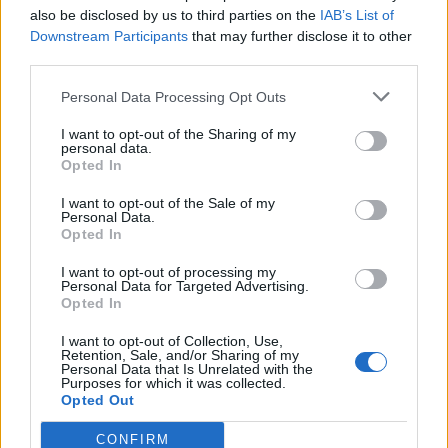
also be disclosed by us to third parties on the
IAB’s List of
Downstream Participants
that may further disclose it to other
Recent Posts
third parties.
Personal Data Processing Opt Outs
Senza categoria
I want to opt-out of the Sharing of my
personal data.
Super Fibra WINDTRE – La
Opted In
migliore sul mercato
I want to opt-out of the Sale of my
8 Novembre 2022
Personal Data.
Opted In
Economia
I want to opt-out of processing my
Personal Data for Targeted Advertising.
Conti correnti degli italiani
Opted In
pieni di liquidità
I want to opt-out of Collection, Use,
19 Ottobre 2021
Retention, Sale, and/or Sharing of my
Personal Data that Is Unrelated with the
Purposes for which it was collected.
Opted Out
Trading
Quali sono i libri da
CONFIRM