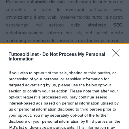
Partiamo dall’
analisi dei casi
, verificando la presenza di
competitor
e tutte le eventuali difficoltà web;
ottimizziamo il sito web implementando tutta la nostra
esperienza nel settore delle
strategie SEO
,
dell’ottimizzazione interna dei siti, del social media
marketing e verificando insieme, a distanza di tempo, i
risultati ottenuti.
Tuttosoldi.net -
Do Not Process My Personal
Information
Infine vogliamo prendervi per mano e accompagnarvi nel
mondo sconosciuto del
web marketing
, studiando
If you wish to opt-out of the sale, sharing to third parties, or
insieme tutte le soluzioni utili al vostro sito e alla vostra
processing of your personal or sensitive information for
targeted advertising by us, please use the below opt-out
attività per essere più competitivi degli altri.
section to confirm your selection. Please note that after your
opt-out request is processed you may continue seeing
Contattateci e fissate un appuntamento, anche solo per
interest-based ads based on personal information utilized by
capire quanto sia facile
fare business con il web.
us or personal information disclosed to third parties prior to
your opt-out. You may separately opt-out of the further
disclosure of your personal information by third parties on the
IAB’s list of downstream participants. This information may