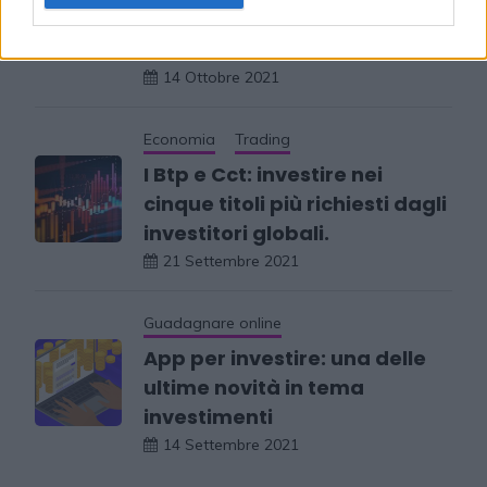
consultare per investire in
borsa
14 Ottobre 2021
Economia
Trading
I Btp e Cct: investire nei
cinque titoli più richiesti dagli
investitori globali.
21 Settembre 2021
Guadagnare online
App per investire: una delle
ultime novità in tema
investimenti
14 Settembre 2021