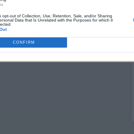
In
o opt-out of Collection, Use, Retention, Sale, and/or Sharing
ersonal Data that Is Unrelated with the Purposes for which it
lected.
Out
CONFIRM