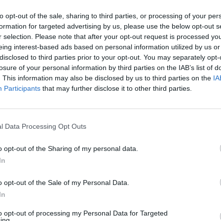
to opt-out of the sale, sharing to third parties, or processing of your per
Economia
formation for targeted advertising by us, please use the below opt-out s
Conti correnti degli
r selection. Please note that after your opt-out request is processed y
eing interest-based ads based on personal information utilized by us or
italiani pieni di liquidità
disclosed to third parties prior to your opt-out. You may separately opt-
losure of your personal information by third parties on the IAB’s list of
19 Ottobre 2021
gestione
. This information may also be disclosed by us to third parties on the
IA
Participants
that may further disclose it to other third parties.
I conti correnti degli italiani sono pieni di
liquidità ed in molti vi è il desiderio di trovare il
modo di investire. La situazione dei
l Data Processing Opt Outs
Read More
o opt-out of the Sharing of my personal data.
In
o opt-out of the Sale of my Personal Data.
In
to opt-out of processing my Personal Data for Targeted
ing.