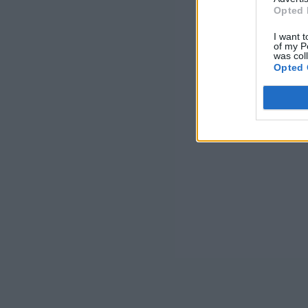
Opted 
I want t
of my P
was col
Opted 