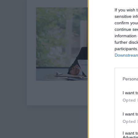
If you wish 
sensitive in
confirm you
continue se
information 
further disc
participants
Downstream 
Persona
I want t
Opted 
I want t
Opted 
I want 
Advertis