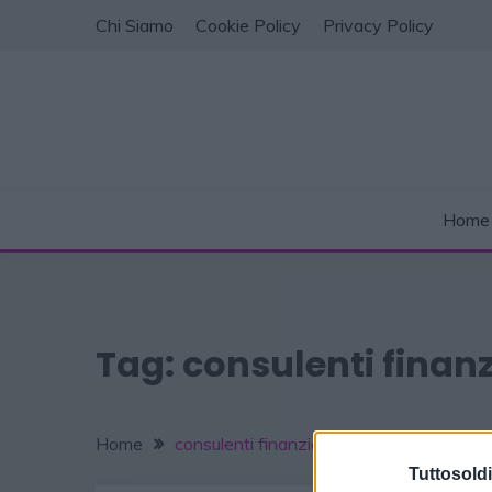
Chi Siamo
Cookie Policy
Privacy Policy
Home
Tag:
consulenti finanz
Home
consulenti finanziari
Tuttosoldi