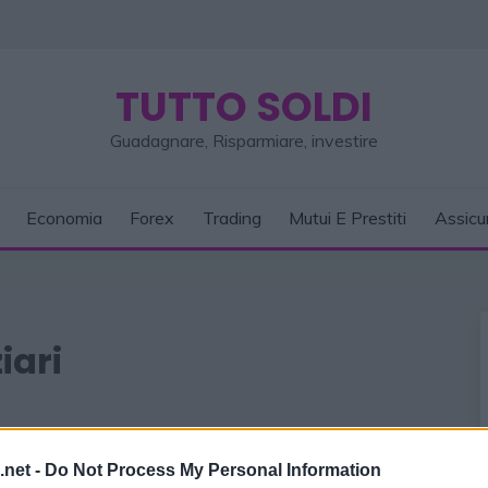
TUTTO SOLDI
Guadagnare, Risparmiare, investire
Economia
Forex
Trading
Mutui E Prestiti
Assicu
iari
.net -
Do Not Process My Personal Information