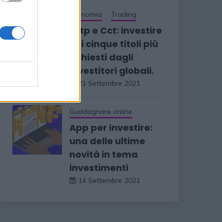
Economia
Trading
I Btp e Cct: investire
nei cinque titoli più
richiesti dagli
investitori globali.
21 Settembre 2021
Guadagnare online
App per investire:
una delle ultime
novità in tema
investimenti
14 Settembre 2021