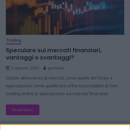
Trading
Speculare sui mercati finanziari,
vantaggi o svantaggi?
5 Agosto 2021
gestione
Grazie all’avvento di mercati come quello del forex e
agevolazioni come quella che offre la possibilità di fare
trading online le speculazioni sui mercati finanziari
Read More