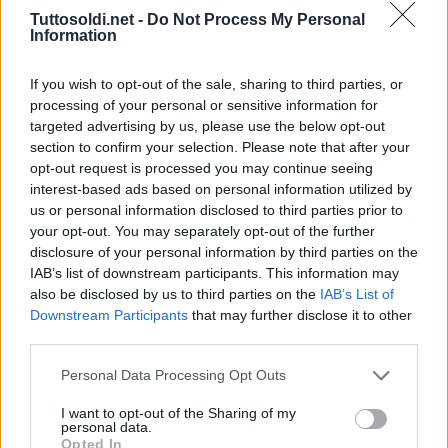
Tuttosoldi.net -
Do Not Process My Personal
Information
If you wish to opt-out of the sale, sharing to third parties, or
processing of your personal or sensitive information for
targeted advertising by us, please use the below opt-out
section to confirm your selection. Please note that after your
opt-out request is processed you may continue seeing
interest-based ads based on personal information utilized by
us or personal information disclosed to third parties prior to
your opt-out. You may separately opt-out of the further
disclosure of your personal information by third parties on the
Forex
IAB’s list of downstream participants. This information may
also be disclosed by us to third parties on the
IAB’s List of
Parliamo di mercato delle valute: il
Downstream Participants
that may further disclose it to other
Forex
third parties.
3 Agosto 2021
gestione
Personal Data Processing Opt Outs
Il forex è la borsa delle valute, dei cambi. Si opera come
I want to opt-out of the Sharing of my
nella borsa normale e come nella borsa normale si
personal data.
Opted In