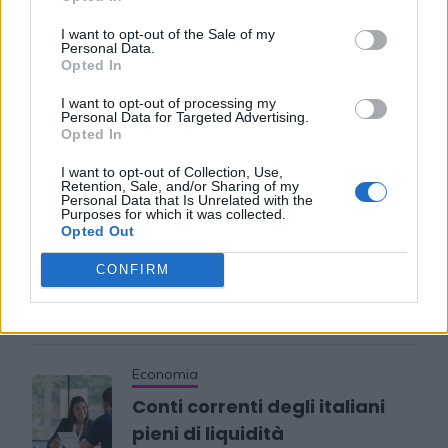
guadagna e si perde.
I want to opt-out of the Sale of my
Personal Data.
Read More
Opted In
I want to opt-out of processing my
Personal Data for Targeted Advertising.
Opted In
Recent Posts
I want to opt-out of Collection, Use,
Retention, Sale, and/or Sharing of my
Personal Data that Is Unrelated with the
Purposes for which it was collected.
Opted Out
Senza categoria
Super Fibra WINDTRE – La
CONFIRM
migliore sul mercato
8 Novembre 2022
Economia
Conti correnti degli italiani
pieni di liquidità