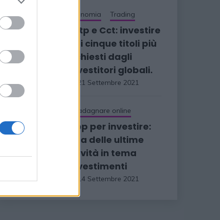
Economia
Trading
I Btp e Cct: investire
nei cinque titoli più
richiesti dagli
investitori globali.
21 Settembre 2021
Guadagnare online
App per investire:
una delle ultime
novità in tema
investimenti
14 Settembre 2021