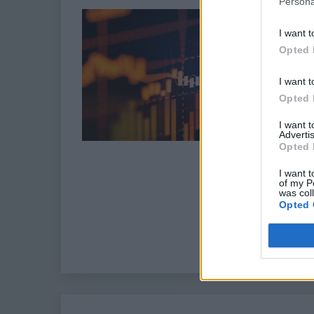
Persona
I want t
Opted 
I want t
Opted 
I want 
Advertis
Opted 
I want t
of my P
was col
Opted 