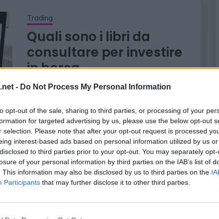
Trading
Quali sono i libri da
consultare per investire
in borsa
.net -
Do Not Process My Personal Information
14 Ottobre 2021
gestione
Formazione ed investimento devono andare
to opt-out of the sale, sharing to third parties, or processing of your per
di pari passo per entrare nel mondo degli
formation for targeted advertising by us, please use the below opt-out s
investimenti. Negli ultimi anni il mondo della
r selection. Please note that after your opt-out request is processed y
eing interest-based ads based on personal information utilized by us or
Borsa e degli investimenti ha
disclosed to third parties prior to your opt-out. You may separately opt-
losure of your personal information by third parties on the IAB’s list of
Read More
. This information may also be disclosed by us to third parties on the
IA
Participants
that may further disclose it to other third parties.