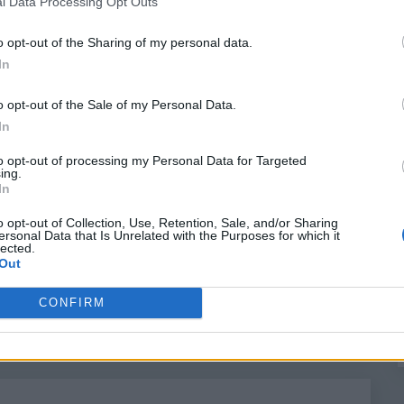
l Data Processing Opt Outs
Trading
o opt-out of the Sharing of my personal data.
Speculare sui mercati
In
finanziari, vantaggi o
o opt-out of the Sale of my Personal Data.
svantaggi?
In
5 Agosto 2021
gestione
to opt-out of processing my Personal Data for Targeted
ing.
Grazie all’avvento di mercati come quello del
In
forex e agevolazioni come quella che offre la
o opt-out of Collection, Use, Retention, Sale, and/or Sharing
possibilità di fare trading online le
ersonal Data that Is Unrelated with the Purposes for which it
lected.
speculazioni sui mercati finanziari
Out
CONFIRM
Read More