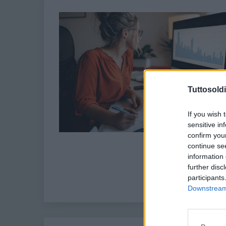
Tuttosoldi
If you wish 
sensitive in
confirm you
continue se
information 
further disc
participants
Downstream 