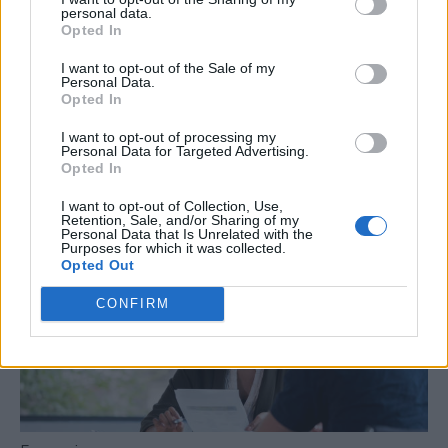
personal data.
tripla A (AAA), che denota un altissimo livello di
Opted In
affidabilità, fino ad arrivare alla D (Default) che rivela una
I want to opt-out of the Sale of my
situazione decisamente opposta, fallimentare.
Personal Data.
Opted In
I want to opt-out of processing my
Personal Data for Targeted Advertising.
Related Posts
Opted In
I want to opt-out of Collection, Use,
Retention, Sale, and/or Sharing of my
Personal Data that Is Unrelated with the
Purposes for which it was collected.
Opted Out
CONFIRM