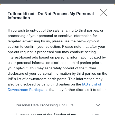
di obbligazioni.
Tuttosoldi.net -
Do Not Process My Personal
Information
Si tratta comunque di stabilire la capacità di solvibilità
degli emittenti nei confronti dell’investimento finanziario
If you wish to opt-out of the sale, sharing to third parties, or
e di conseguenza di fare fronte al prestito ottenuto. I
processing of your personal or sensitive information for
parametri di valutazione del rischio e di attribuzione del
targeted advertising by us, please use the below opt-out
rating sono decisi indipendentemente dalle società
section to confirm your selection. Please note that after your
opt-out request is processed you may continue seeing
specializzate.
interest-based ads based on personal information utilized by
us or personal information disclosed to third parties prior to
Nell’attribuzione del rating alle obbligazioni le agenzie
your opt-out. You may separately opt-out of the further
controlleranno la capacità dell’emittente di rispettare gli
disclosure of your personal information by third parties on the
IAB’s list of downstream participants. This information may
impegni finanziari sottoscritti, la tipologia di emissione e le
also be disclosed by us to third parties on the
IAB’s List of
sue garanzie.
Downstream Participants
that may further disclose it to other
third parties.
A differenza delle stellette viste per il rating delle
Personal Data Processing Opt Outs
imprese, nei titoli obbligazionari i valori di rating sono
espressi in gruppi di lettere, partendo da un massimo di
I want to opt-out of the Sharing of my