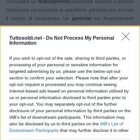
concedere un
finanziamento
personale, banche e società
finanziarie necessitano di specifiche garanzie per evitare
il rischio di insolvenza. Le
garanzie
sui finanziamenti
personali sono necessarie perchè l’ente creditore, in caso
di mancato pagamento delle
rate
, non ha modo di rifarsi
Tuttosoldi.net -
Do Not Process My Personal
Information
su alcun bene reale. Spesso come garanzia, alcune
finanziarie richiedono la cambializzazione delle rate.
If you wish to opt-out of the sale, sharing to third parties, or
processing of your personal or sensitive information for
Nel caso in cui la domanda di prestito personale viene
targeted advertising by us, please use the below opt-out
fatta da un cliente con un’anzianità lavorativa recente, o
section to confirm your selection. Please note that after your
quando viene richiesta un importo molto elevato, l’ente
opt-out request is processed you may continue seeing
interest-based ads based on personal information utilized by
creditore potrebbe imporre la firma di un garante, che che
us or personal information disclosed to third parties prior to
garantisca la restituzione dei soldi nel caso in cui il
your opt-out. You may separately opt-out of the further
richiedente del prestito risultasse inadempente.
disclosure of your personal information by third parties on the
IAB’s list of downstream participants. This information may
also be disclosed by us to third parties on the
IAB’s List of
In caso di
ritardo nel pagamento
delle rate dei
Downstream Participants
that may further disclose it to other
finanziamenti personali, l’inadempienza porta ad una
third parties.