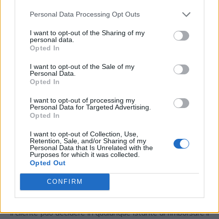
maggiorazione degli
interessi
. La persona debitrice viene
Personal Data Processing Opt Outs
anche inserito nella lista dei pagatori ritardatari. I
nominativi relativi ai cattivi pagatori sono condivisi con
I want to opt-out of the Sharing of my
personal data.
l’intero sistema finanziario e bancario: ne consegue una
Opted In
difficoltà nell’ottenere credito in futuro.
I want to opt-out of the Sale of my
Personal Data.
Per chiedere un preventivo online dovrete inserire i vostri
Opted In
dati personali, presentare ultima busta paga o modello
I want to opt-out of processing my
Personal Data for Targeted Advertising.
unico dell’anno precedente. I vari tipi di prestiti personali
Opted In
sono molti e non deluderanno le vostre aspettative,
I want to opt-out of Collection, Use,
chiaramente accertatevi di conoscere nel dettaglio i tassi
Retention, Sale, and/or Sharing of my
di interesse che sono applicati e la modalità del rimborso
Personal Data that Is Unrelated with the
Purposes for which it was collected.
delle rate. I prestiti sono all’ordine del giorno e vi
Opted Out
permetteranno di ottenere la tranquillità economica di cui
CONFIRM
avete bisogno.
Il cliente può decidere in qualunque istante di rimborsare il