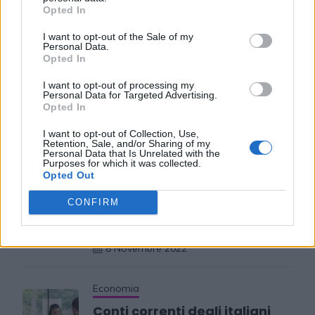
di “trading” o “tradng online”, anche solo come forma
Opted In
pubblicitaria.
I want to opt-out of the Sale of my
Personal Data.
Opted In
Read More
I want to opt-out of processing my
Personal Data for Targeted Advertising.
Opted In
I want to opt-out of Collection, Use,
Recent Posts
Retention, Sale, and/or Sharing of my
Personal Data that Is Unrelated with the
Purposes for which it was collected.
Opted Out
Senza categoria
CONFIRM
Super Fibra WINDTRE – La
migliore sul mercato
8 Novembre 2022
Economia
Conti correnti degli italiani