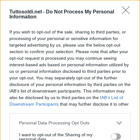
Tuttosoldi.net -
Do Not Process My Personal
Information
If you wish to opt-out of the sale, sharing to third parties, or
processing of your personal or sensitive information for
targeted advertising by us, please use the below opt-out
section to confirm your selection. Please note that after your
opt-out request is processed you may continue seeing
interest-based ads based on personal information utilized by
us or personal information disclosed to third parties prior to
your opt-out. You may separately opt-out of the further
disclosure of your personal information by third parties on the
IAB’s list of downstream participants. This information may
Trading
also be disclosed by us to third parties on the
IAB’s List of
Trading online, questo sconosciuto
Downstream Participants
that may further disclose it to other
third parties.
1 Agosto 2021
gestione
Personal Data Processing Opt Outs
Se siete appassionati di finanza o navigate
quotidianamente sul web, avrete di certo sentito parlare
I want to opt-out of the Sharing of my
personal data.